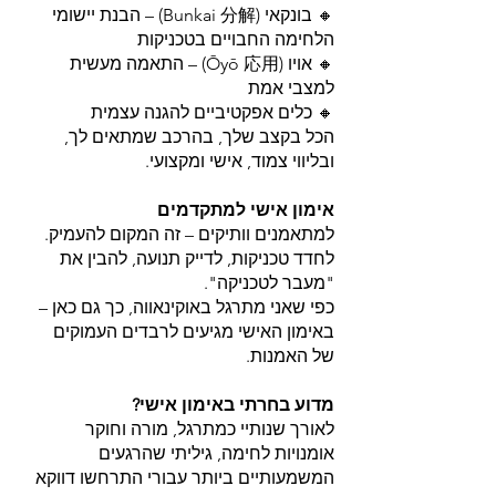
🔸 בונקאי (Bunkai 分解) – הבנת יישומי
הלחימה החבויים בטכניקות
🔸 אויו (Ōyō 応用) – התאמה מעשית
למצבי אמת
🔸 כלים אפקטיביים להגנה עצמית
הכל בקצב שלך, בהרכב שמתאים לך,
ובליווי צמוד, אישי ומקצועי.
אימון אישי למתקדמים
למתאמנים וותיקים – זה המקום להעמיק.
לחדד טכניקות, לדייק תנועה, להבין את
"מעבר לטכניקה".
כפי שאני מתרגל באוקינאווה, כך גם כאן –
באימון האישי מגיעים לרבדים העמוקים
של האמנות.
מדוע בחרתי באימון אישי?
לאורך שנותיי כמתרגל, מורה וחוקר
אומנויות לחימה, גיליתי שהרגעים
המשמעותיים ביותר עבורי התרחשו דווקא