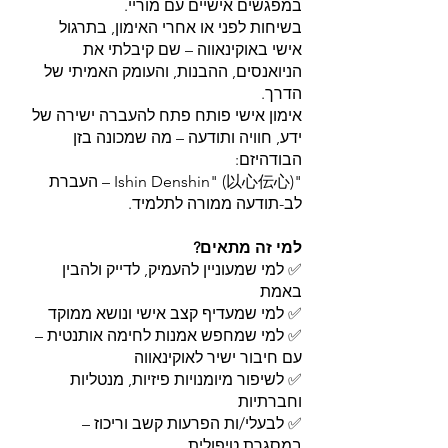
במפגשים אישיים עם מוריי.
בשיחות לפני או אחרי האימון, בתרגול
אישי באוקינאווה – שם קיבלתי את
הניואנסים, ההבנות, והעומק האמיתי של
הדרך.
אימון אישי פותח פתח להעברה ישירה של
ידע, חוויה ותודעה – מה שמכונה בזן
הבודהיזם:
"Ishin Denshin" (以心伝心) – העברת
לב-תודעה ממורה לתלמיד.
למי זה מתאים?
✅ למי שמעוניין להעמיק, לדייק ולהבין
באמת
✅ למי שמעדיף קצב אישי ונושא ממוקד
✅ למי שמחפש אמנות לחימה אותנטית –
עם חיבור ישיר לאוקינאווה
✅ לשיפור מיומנויות פיזיות, מנטליות
וחברתיות
✅ לבעלי/ות הפרעות קשב וריכוז –
במסגרת טיפולית