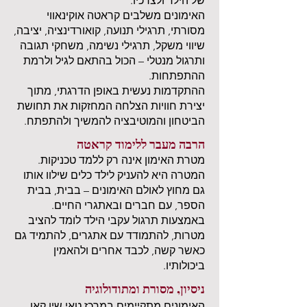
של הילד ולצרכיו.
האימונים משלבים קראטה אוקינאווי
מסורתי, תרגילי תנועה, קואורדינציה, יציבה,
שיווי משקל, תרגילי נשימה, משחקי תגובה
ותרגול מנטלי – הכול בהתאם לגיל ולרמת
ההתפתחות.
ההתקדמות נעשית באופן הדרגתי, מתוך
יצירת חוויות הצלחה המחזקות את תחושת
הביטחון והמוטיבציה להמשיך ולהתפתח.
הרבה מעבר ללימוד קראטה
מטרת האימון אינה רק ללמד טכניקות.
המטרה היא להעניק לילד כלים שילוו אותו
גם מחוץ לאולם האימונים – בבית, בבית
הספר, עם חברים ובאתגרי החיים.
באמצעות תרגול עקבי הילד לומד להציב
מטרות, להתמודד עם אתגרים, להתמיד גם
כאשר קשה, לכבד אחרים ולהאמין
ביכולותיו.
ניסיון, מסורת ומתודולוגיה
האימונים מתקיימים במרכז טאי שין קאן