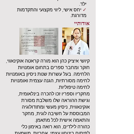
ילד.
✓
יחס אישי, ליווי מקצועי והתקדמות
מדורגת.
אודותיי
קיושי איציק כהן הוא מורה קראטה אוקינאווי,
חוקר ומחבר ספרים בתחום אומנויות
הלחימה. בעל עשרות שנות ניסיון באומנויות
לחימה מסורתיות, הגנה עצמית ואומנויות
לחימה טיפוליות.
מחקריו וספריו זכו להכרה בינלאומית,
וגישת ההוראה שלו משלבת מסורת
אוקינאווית, ניסיון מעשי ומתודולוגיה
המבוססת על חשיבה לוגית, מחקר
והתאמה אישית לכל מתאמן.
כהורה לילדים, הוא רואה באימון כלי
לפיתוח ביטחון עצמי, אחריות, משמעת,