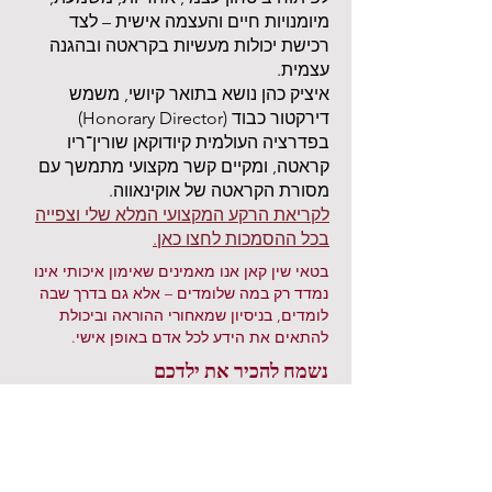
מיומנויות חיים והעצמה אישית – לצד
רכישת יכולות מעשיות בקראטה ובהגנה
עצמית.
איציק כהן נושא בתואר קיושי, משמש
דירקטור כבוד (Honorary Director)
בפדרציה העולמית קיודוקאן שורין־ריו
קראטה, ומקיים קשר מקצועי מתמשך עם
מסורת הקראטה של אוקינאווה.
לקריאת הרקע המקצועי המלא שלי וצפייה
בכל ההסמכות לחצו כאן.
בטאי שין קאן אנו מאמינים שאימון איכותי אינו
נמדד רק במה שלומדים – אלא גם בדרך שבה
לומדים, בניסיון שמאחורי ההוראה וביכולת
להתאים את הידע לכל אדם באופן אישי.
נשמח להכיר את ילדכם
אם אתם מחפשים מסגרת מקצועית,
ערכית ואישית שתסייע לילדכם להתחזק,
להתפתח ולרכוש כלים לחיים – נשמח
להזמין אתכם לפגישת היכרות.